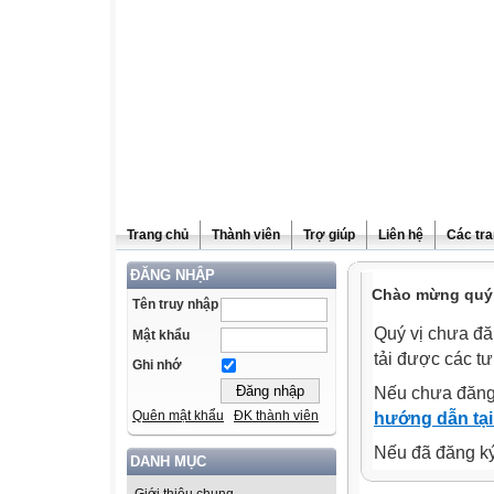
Trang chủ
Thành viên
Trợ giúp
Liên hệ
Các tra
ĐĂNG NHẬP
Chào mừng quý v
Tên truy nhập
Quý vị chưa đă
Mật khẩu
tải được các tư
Ghi nhớ
Nếu chưa đăng
Quên mật khẩu
ĐK thành viên
hướng dẫn tại
Nếu đã đăng ký 
DANH MỤC