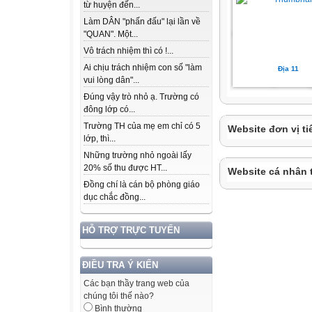
từ huyện đến...
Làm DÂN "phấn đấu" lại lần về
"QUAN". Một...
Vô trách nhiệm thì có !...
Ai chịu trách nhiệm con số "làm
Địa 11
vui lòng dân"...
Đúng vậy trò nhỏ ạ. Trường có
đông lớp có...
Trường TH của mẹ em chỉ có 5
Website đơn vị ti
lớp, thì...
Những trường nhỏ ngoài lấy
20% số thu được HT...
Website cá nhân 
Đồng chí là cán bộ phòng giáo
dục chắc đồng...
HỖ TRỢ TRỰC TUYẾN
ĐIỀU TRA Ý KIẾN
Các bạn thầy trang web của
chúng tôi thế nào?
Bình thường