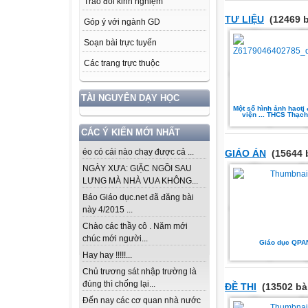
Trao đổi kinh nghiệm
TƯ LIỆU
(12469 b
Góp ý với ngành GD
Soạn bài trực tuyến
Các trang trực thuộc
TÀI NGUYÊN DẠY HỌC
Một số hình ảnh haotj
viện ... THCS Thạc
CÁC Ý KIẾN MỚI NHẤT
éo có cái nào chạy được cả ...
GIÁO ÁN
(15644 
NGÀY XƯA: GIẶC NGỒI SAU
LƯNG MÀ NHÀ VUA KHÔNG...
Báo Giáo dục.net đã đăng bài
này 4/2015 ...
Chào các thầy cô . Năm mới
chúc mới người...
Giáo dục QPA
Hay hay !!!!!...
Chủ trương sát nhập trường là
đúng thì chống lại...
ĐỀ THI
(13502 bà
Đến nay các cơ quan nhà nước