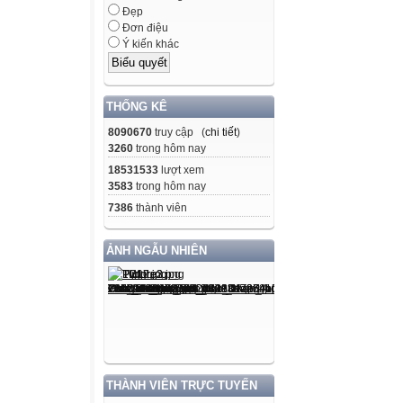
Đẹp
Đơn điệu
Ý kiến khác
THỐNG KÊ
8090670
truy cập (
chi tiết
)
3260
trong hôm nay
18531533
lượt xem
3583
trong hôm nay
7386
thành viên
ẢNH NGẪU NHIÊN
THÀNH VIÊN TRỰC TUYẾN