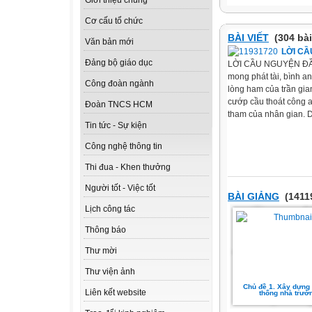
Giới thiệu chung
Cơ cấu tổ chức
BÀI VIẾT
(304 bài
Văn bản mới
LỜI C
Đảng bộ giáo dục
LỜI CẦU NGUYỆN ĐẦU
mong phát tài, bình an
Công đoàn ngành
lòng ham của trần gi
cướp cầu thoát công an
Đoàn TNCS HCM
tham của nhân gian. D
Tin tức - Sự kiện
Công nghệ thông tin
Thi đua - Khen thưởng
Người tốt - Việc tốt
BÀI GIẢNG
(14119
Lịch công tác
Thông báo
Thư mời
Thư viện ảnh
Chủ đề 1. Xây dựng 
Liên kết website
thống nhà trườ